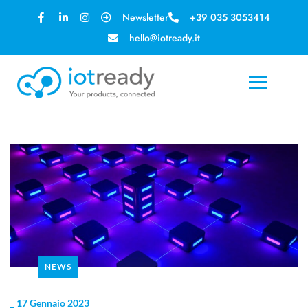
Newsletter
+39 035 3053414
hello@iotready.it
NEWS
_
17 Gennaio 2023