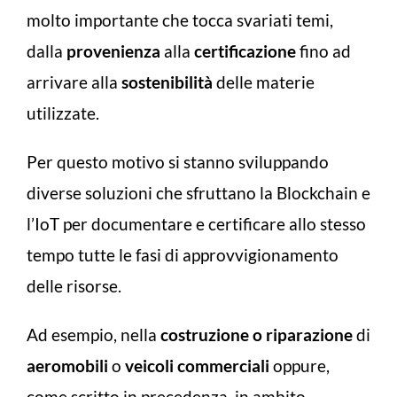
molto importante che tocca svariati temi,
dalla
provenienza
alla
certificazione
fino ad
arrivare alla
sostenibilità
delle materie
utilizzate.
Per questo motivo si stanno sviluppando
diverse soluzioni che sfruttano la Blockchain e
l’IoT per documentare e certificare allo stesso
tempo tutte le fasi di approvvigionamento
delle risorse.
Ad esempio, nella
costruzione o riparazione
di
aeromobili
o
veicoli commerciali
oppure,
come scritto in precedenza, in ambito