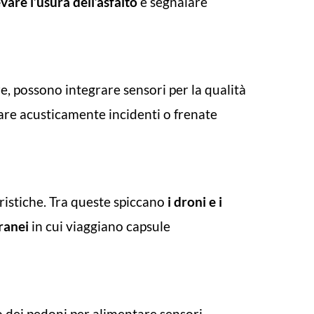
evare l’usura dell’asfalto
e segnalare
re, possono integrare sensori per la qualità
evare acusticamente incidenti o frenate
uristiche. Tra queste spiccano
i droni e i
rranei
in cui viaggiano capsule
o dei pedoni per alimentare sensori