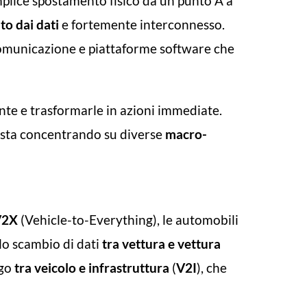
plice spostamento fisico da un punto A a
to dai dati
e fortemente interconnesso.
i comunicazione e piattaforme software che
ante e trasformarle in azioni immediate.
si sta concentrando su diverse
macro-
V2X
(Vehicle-to-Everything), le automobili
lo scambio di dati
tra vettura e vettura
ogo
tra veicolo e infrastruttura
(
V2I
), che