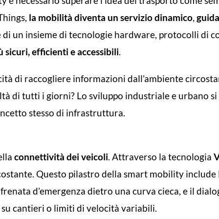
y è necessario superare l’idea del trasporto come sem
 Things,
la mobilità diventa un servizio dinamico
,
guida
re di un insieme di tecnologie hardware, protocolli d
sicuri, efficienti e accessibili
.
cità di raccogliere informazioni dall’ambiente circost
tà di tutti i giorni? Lo sviluppo industriale e urbano 
cetto stesso di infrastruttura.
ella
connettività dei veicoli
. Attraverso la tecnologia
ostante. Questo pilastro della smart mobility include 
 frenata d’emergenza dietro una curva cieca, e il dial
u cantieri o limiti di velocità variabili.