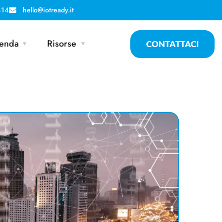
414
hello@iotready.it
enda
Risorse
CONTATTACI