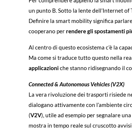
Per comprendere appieno la smart mobilit
un punto B. Sotto la lente dell’Internet of
Definire la smart mobility significa parla
cooperano per
rendere gli spostamenti più 
Al centro di questo ecosistema c’è la capa
Ma come si traduce tutto questo nella real
applicazioni
che stanno ridisegnando il con
Connected & Autonomous Vehicles (V2X)
La vera rivoluzione dei trasporti risiede n
dialogano attivamente con l’ambiente circ
(
V2V
), utile ad esempio per segnalare una
mostra in tempo reale sul cruscotto avvisi s