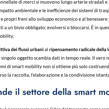
 tonnellate di merci si muovono lungo arterie stradali
’impatto ambientale e le inefficienze dei sistemi di tra
e propri freni allo sviluppo economico e al benessere so
nti a un bivio obbligato: evolversi o bloccarsi. È in q
obility.
ttiva dei flussi urbani
al
ripensamento radicale della l
i singolo oggetto scambia dati in tempo reale. Il vero 
stemi di smart mobility non si ottiene più solo costr
erso la raccolta, l’elaborazione e la condivisione istan
e il settore della smart mo