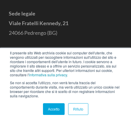
Sede legale
Viale Fratelli Kennedy, 21
24066 Pedrengo (BG)
CONTATTI
Il presente sito Web archivia cookie sul computer dell'utente, che
vengono utilizzati per raccogliere informazioni sull'utilizzo del sito e
ricordare i comportamenti dell'utente in futuro. I cookie servono a
+39 035 3053414
hello@iotready.it
migliorare il sito stesso e a offrire un servizio personalizzato, sia sul
sito che tramite altri supporti. Per ulteriori informazioni sui cookie,
consultare l'
informativa sulla privacy
.
Se non si accetta l'utilizzo, non verrà tenuta traccia del
comportamento durante visita, ma verrà utilizzato un unico cookie nel
browser per ricordare che si è scelto di non registrare informazioni
sulla navigazione.
Accetto
Rifiuto
IOTREADY
S.r.l © 2026 – Made with
in
Bergamo –
Termini dei servizi
|
Privacy Policy