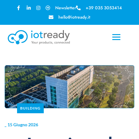
Newsletter
+39 035 3053414
hello@iotready.it
BUILDING
_
15 Giugno 2026