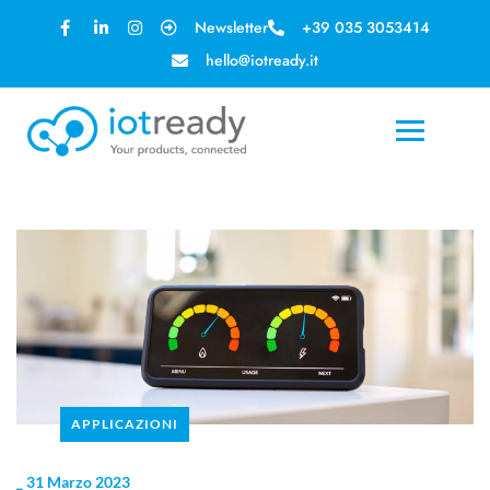
Newsletter
+39 035 3053414
hello@iotready.it
APPLICAZIONI
_
31 Marzo 2023