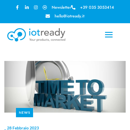
Newsletter
+39 035 3053414
hello@iotready.it
NEWS
_
28 Febbraio 2023