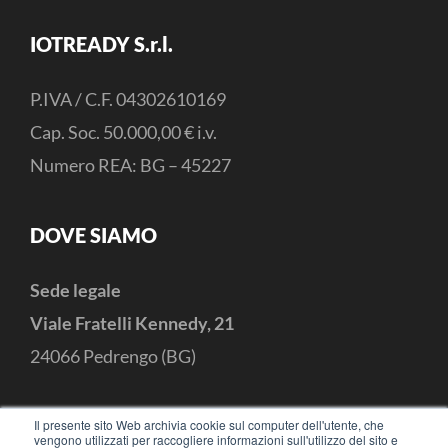
IOTREADY S.r.l.
P.IVA / C.F. 04302610169
Cap. Soc. 50.000,00 € i.v.
Numero REA: BG – 45227
DOVE SIAMO
Sede legale
Viale Fratelli Kennedy, 21
24066 Pedrengo (BG)
CONTATTI
Il presente sito Web archivia cookie sul computer dell'utente, che
vengono utilizzati per raccogliere informazioni sull'utilizzo del sito e