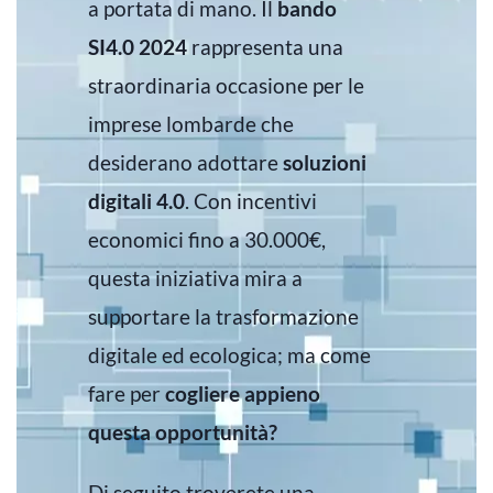
a portata di mano. Il
bando
SI4.0 2024
rappresenta una
straordinaria occasione per le
imprese lombarde che
desiderano adottare
soluzioni
digitali 4.0
. Con incentivi
economici fino a 30.000€,
questa iniziativa mira a
supportare la trasformazione
digitale ed ecologica; ma come
fare per
cogliere appieno
questa opportunità?
Di seguito troverete una