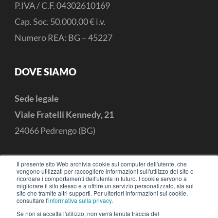
P.IVA / C.F. 04302610169
Cap. Soc. 50.000,00 € i.v.
Numero REA: BG – 45227
DOVE SIAMO
Sede legale
Viale Fratelli Kennedy, 21
24066 Pedrengo (BG)
CONTATTI
Il presente sito Web archivia cookie sul computer dell'utente, che
vengono utilizzati per raccogliere informazioni sull'utilizzo del sito e
ricordare i comportamenti dell'utente in futuro. I cookie servono a
+39 035 3053414
hello@iotready.it
migliorare il sito stesso e a offrire un servizio personalizzato, sia sul
sito che tramite altri supporti. Per ulteriori informazioni sui cookie,
consultare l'
informativa sulla privacy
.
Se non si accetta l'utilizzo, non verrà tenuta traccia del