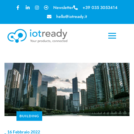
Newsletter
+39 035 3053414
hello@iotready.it
BUILDING
_
16 Febbraio 2022