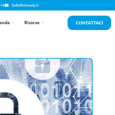
414
hello@iotready.it
enda
Risorse
CONTATTACI