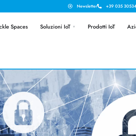
Newsletter
+39 035 3053
ckle Spaces
Soluzioni IoT
Prodotti IoT
Azi