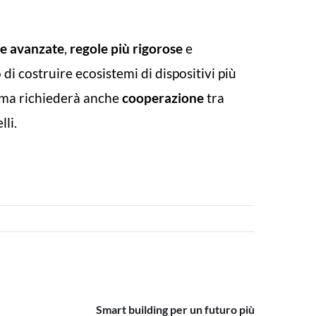
ie avanzate
,
regole più rigorose
e
i costruire ecosistemi di dispositivi più
a, ma richiederà anche
cooperazione
tra
lli.
Smart building per un futuro più