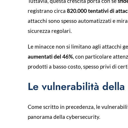
Tuttavia, questa crescita porta con sé
sfid
registrano circa
820.000 tentativi di atta
attacchi sono spesso automatizzati e miran
sicurezza regolari.
Le minacce non si limitano agli attacchi g
aumentati del 46%
, con particolare atten
prodotti a basso costo, spesso privi di cer
Le vulnerabilità dell
Come scritto in precedenza, le vulnerabili
panorama della cybersecurity.