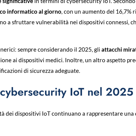
e significative
in termini di cybersecurity IoT. Second
cco informatico al giorno
, con un aumento del 16,7% r
o a sfruttare vulnerabilità nei dispositivi connessi,
enerici: sempre considerando il 2025, gli
attacchi mirat
zione ai dispositivi medici. Inoltre, un altro aspetto p
tificazioni di sicurezza adeguate.
a cybersecurity IoT nel 2025
tà dei dispositivi IoT continuano a rappresentare una 