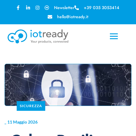
Newsletter
+39 035 3053414
hello@iotready.it
SICUREZZA
_
11 Maggio 2026